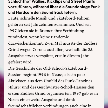
Schlachthof Wallies, Kickflips und Street Plants
vorzuführen, während über die Soundanlage Punk
und Hardcore den Soundtrack liefern.
Laute, schnelle Musik und Skatebord-Fahren
gehören seit Jahrzehnten zusammen. Und seit
1997 feiern sie in Bremen ihre Verbindung –
zumindest, wenn keine Pandemie
dazwischenkommt. Zwei Mal musste der Endless
Grind wegen Corona ausfallen, weshalb die 25.
Ausgabe etwas verspätet, erst in diesem Jahr
gefeiert wird.
Die Geschichte der Old-School-Skateboard-
Session beginnt 1996 in Neuss, als ein paar
Aktivisten aus dem Umfeld des Punk-Fanzines
›Blurr‹ und des Geschwister-Scholl-Hauses den
ersten Endless Grind organisierten. 1997 gab es in
Neuss eine zweite Ausgabe und dank
freundschaftlicher Verbindungen auch eine in