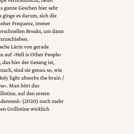
as ganze Geschen hier sehr
s ginge es darum, sich die
 hoher Frequenz, immer
perschnellen Breaks, um dann
nzuschieben.
lische Lärm von gerade
ke auf ›Hell is Other People‹
das hier der Gesang ist,
nach, sind sie genau so, wie
Holy light absorbs the brain /
me‹. Man hört das
lotine, auf den ersten
Condemned‹ (2020) noch mehr
en Gvillotine wirklich