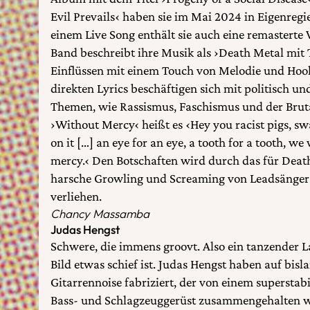
Evil Prevails‹ haben sie im Mai 2024 in Eigenregi
einem Live Song enthält sie auch eine remasterte V
Band beschreibt ihre Musik als ›Death Metal mit
Einflüssen mit einem Touch von Melodie und Hook
direkten Lyrics beschäftigen sich mit politisch un
Themen, wie Rassismus, Faschismus und der Bruta
›Without Mercy‹ heißt es ‹Hey you racist pigs, s
on it […] an eye for an eye, a tooth for a tooth, we
mercy.‹ Den Botschaften wird durch das für Deat
harsche Growling und Screaming von Leadsänger
verliehen.
Chancy Massamba
Judas Hengst
Schwere, die immens groovt. Also ein tanzender 
Bild etwas schief ist. Judas Hengst haben auf bis
Gitarrennoise fabriziert, der von einem superstabi
Bass- und Schlagzeuggerüst zusammengehalten wi