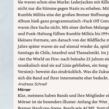
Sie waren schon eine Marke: Lederjacken mit Killer
nicht nur die Stimme gegen Nazis zu erheben. Mit
Rumble Militia eine der großen Bremer Hoffnungen
Album hieß ganz programmatisch ›Fuck Off Com
waren ihre Sache nicht. Mit einer derben Melang
und Punk-Haltung füllten Rumble Militia bis 199
kleinere Formate, um danach von der Bildfläche 
Jahre später waren sie auf einmal wieder da, spiel
Santiago de Chile, Istanbul und Thessaloniki. Im
›Set the World on Fire‹ nach beinahe 25 Jahren ei
musikalisch sind sie auf Linie geblieben, ein Son
Version)‹ beweist das eindrücklich. Was die Zuku
sich die Band auf ihrer Internetseite eher bedeckt.
Andreas Schnell
Mörser
Klar, meistens haben Bands und ihre Mitglieder ei
Mörser ist sie besonders illuster: Anfang der 90er 
Bremer Hardcore-Szene. Bands wie ACME, Systral