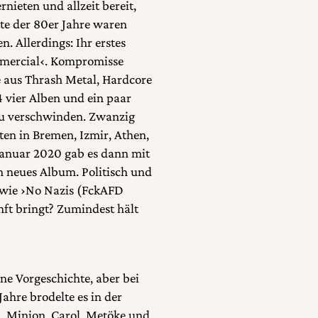
nieten und allzeit bereit,
te der 80er Jahre waren
. Allerdings: Ihr erstes
mercial‹. Kompromisse
e aus Thrash Metal, Hardcore
4 vier Alben und ein paar
zu verschwinden. Zwanzig
ten in Bremen, Izmir, Athen,
 Januar 2020 gab es dann mit
n neues Album. Politisch und
g wie ›No Nazis (FckAFD
nft bringt? Zumindest hält
ne Vorgeschichte, aber bei
Jahre brodelte es in der
, Minion, Carol, Metöke und