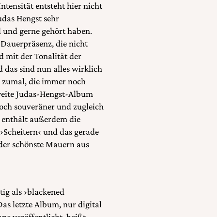
tensität entsteht hier nicht
udas Hengst sehr
l und gerne gehört haben.
 Dauerpräsenz, die nicht
nd mit der Tonalität der
 das sind nun alles wirklich
nd zumal, die immer noch
zweite Judas-Hengst-Album
noch souveräner und zugleich
s enthält außerdem die
 ›Scheitern‹ und das gerade
 der schönste Mauern aus
tig als ›blackened
as letzte Album, nur digital
pe veröffentlicht, heißt