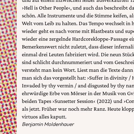
›Hell is Other People‹, und auch das beschreibt d
schön. Alle Instrumente und die Stimme keifen, al
Welt vom Leib zu halten. Das Tempo wechselt in
wieder geht es nach vorne mit Blastbeats und su
wieder eine zergelnde Hardcorekloppe-Passage ei
Bemerkenswert nicht zuletzt, dass dieser inferna
einmal drei Leuten fabriziert wird. Die neun Stüc
sind schlicht durchnummeriert und vom Geschrei, 
versteht man kein Wort. Liest man die Texte dann 
man sich das vorgestellt hat: ›Suffer in divinity / 
Invaded by thy vermin / and disgusted by thy na
ehrwürdige Erbe von Mörser in der Musik von Gvil
beiden Tapes ›Sunsetter Session‹ (2022) und ›
als jetzt. Früher war noch mehr Ranz. Heute klopp
virtuos alles kaputt.
Benjamin Moldenhauer