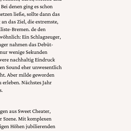
 Bei denen ging es schon
etzen ließe, sollte dann das
an das Ziel, die extremste,
ndliste-Bremen. de den
wöhnlich: Ein Schlagzeuger,
Sänger nahmen das Debüt-
s nur wenige Sekunden
ere nachhaltig Eindruck
 den Sound eher unwesentlich
icht. Aber milde geworden
zu erleben. Nächstes Jahr
s.
ngen aus Sweet Cheater,
er Szene. Mit komplexen
tigen Höhen jubilierenden