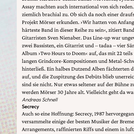
Assay machten auch international von sich reden.
ziemlich brachial zu. Ob sich da noch einer draufs
Projekt Mörser erkunden. ›Wir hatten von Anfang 
härteste Band in dieser Reihe zu sein‹, zitiert Ba
Gitarristen Sven Nienaber. Das Line-up war unge
zwei Bassisten, ein Gitarrist und – tadaa – vier 
Album ›Two Hours to Doom‹ auf, das mit 22 teil
langen Grindcore-Kompositionen und Metal-Schw
hinterließ. Ein halbes Dutzend Alben fächterten
auf, und die Zuspitzung des Debüts blieb unerre
sind sie nicht. Nur etwas seltener auf der Bühne 
werden Mörser 30 Jahre alt. Vielleicht geht da wa
Andreas Schnell
Secrecy
Auch so eine Hoffnung: Secrecy, 1987 hervorgega
versammelte einige der besten Musiker der Brem
Arrangements, raffinierten Riffs und einem in luf