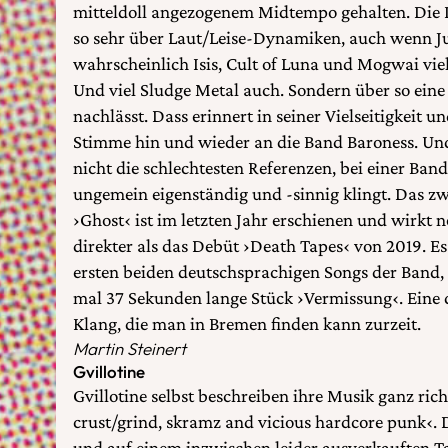
mitteldoll angezogenem Midtempo gehalten. Die In
so sehr über Laut/Leise-Dynamiken, auch wenn J
wahrscheinlich Isis, Cult of Luna und Mogwai vie
Und viel Sludge Metal auch. Sondern über so eine
nachlässt. Dass erinnert in seiner Vielseitigkeit u
Stimme hin und wieder an die Band Baroness. Und
nicht die schlechtesten Referenzen, bei einer Ba
ungemein eigenständig und -sinnig klingt. Das 
›Ghost‹ ist im letzten Jahr erschienen und wirkt 
direkter als das Debüt ›Death Tapes‹ von 2019. E
ersten beiden deutschsprachigen Songs der Band,
mal 37 Sekunden lange Stück ›Vermissung‹. Eine
Klang, die man in Bremen finden kann zurzeit.
Martin Steinert
Gvillotine
Gvillotine selbst beschreiben ihre Musik ganz rich
crust/grind, skramz and vicious hardcore punk‹. D
und auf einem inzwischen leider ausverkauften Ta