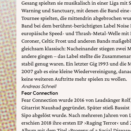
Gesang spielten sie musikalisch in einer Liga mit
Warning und Sanctuary, mit denen die Band eine 
Tournee spielten, die mittendrin abgebrochen wur
Band bei dem berühmt-berüchtigten Label Noise 
europäische Speed- und Thrash-Metal-Welle mit 
Coroner, Celtic Frost und anderen Bands maßgebl
gleichsam klassisch: Nacheinander stiegen zwei Mu
andere gingen – das Label stellte die Zusammenarb
stabil genug waren. Ein letzter Gig 1993 und die 
2007 gab es eine kleine Wiedervereinigung, danac
keine weiteren Auftritte mehr spielen zu wollen.
Andreas Schnell
Fear Connection
Fear Connection wurde 2016 von Leadsänger Rol
Gitarrist Naushad gegründet. Später stieß Bassis
Sipo abgelöst wurde. Nach mehreren Jahren von L
erschien 2018 ihre ersten EP ›Raging Terror‹ und 2
Album mit dem Titel ›Progeny of a Social Disease‹