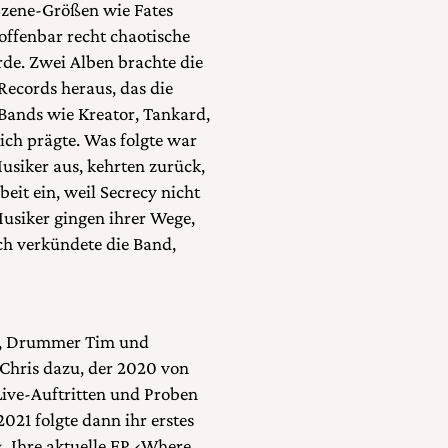
 Szene-Größen wie Fates
offenbar recht chaotische
de. Zwei Alben brachte die
Records heraus, das die
Bands wie Kreator, Tankard,
ich prägte. Was folgte war
siker aus, kehrten zurück,
eit ein, weil Secrecy nicht
Musiker gingen ihrer Wege,
h verkündete die Band,
f, Drummer Tim und
t Chris dazu, der 2020 von
ive-Auftritten und Proben
021 folgte dann ihr erstes
. Ihre aktuelle EP ‹Where