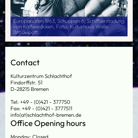
Europahafen 1963, Schuppen 6, Schiffsentladung
von Kaffeesäcken, Foto: Kulturhaus Walle
Brodelpott
Contact
Kulturzentrum Schlachthof
Findorffstr. 51
D-28215 Bremen
Tel: +49 - (0)421 - 377750
Fax: +49 - (0)421 - 3777511
info(at)schlachthof-bremen.de
Office Opening hours
Monday: Closed