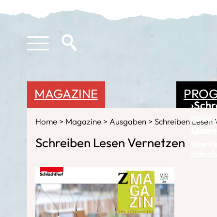
MAGAZINE
PRO
›Schr
rausz
Home
Magazine
Ausgaben
Schreiben Lesen 
schre
Queer
Schreiben Lesen Vernetzen
Intervi
Eine Pl
Jutta R
Literat