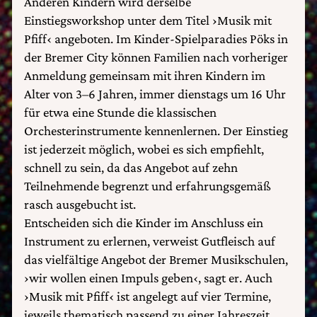
Anderen Kindern wird derselbe
Einstiegsworkshop unter dem Titel ›Musik mit
Pfiff‹ angeboten. Im Kinder-Spielparadies Pöks in
der Bremer City können Familien nach vorheriger
Anmeldung gemeinsam mit ihren Kindern im
Alter von 3–6 Jahren, immer dienstags um 16 Uhr
für etwa eine Stunde die klassischen
Orchesterinstrumente kennenlernen. Der Einstieg
ist jederzeit möglich, wobei es sich empfiehlt,
schnell zu sein, da das Angebot auf zehn
Teilnehmende begrenzt und erfahrungsgemäß
rasch ausgebucht ist.
Entscheiden sich die Kinder im Anschluss ein
Instrument zu erlernen, verweist Gutfleisch auf
das vielfältige Angebot der Bremer Musikschulen,
›wir wollen einen Impuls geben‹, sagt er. Auch
›Musik mit Pfiff‹ ist angelegt auf vier Termine,
jeweils thematisch passend zu einer Jahreszeit.