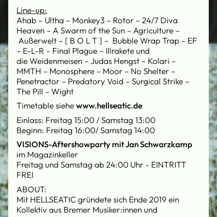
Line-up:
Ahab – Ultha – Monkey3 – Rotor – 24/7 Diva
Heaven – A Swarm of the Sun – Agriculture –
Außerwelt – [ B O L T ] – Bubble Wrap Trap – EF
– E-L-R – Final Plague – Illrakete und
die Weidenmeisen – Judas Hengst – Kolari –
MMTH – Monosphere – Moor – No Shelter –
Penetractor – Predatory Void – Surgical Strike –
The Pill – Wight
Timetable siehe
www.hellseatic.de
Einlass: Freitag 15:00 / Samstag 13:00
Beginn: Freitag 16:00/ Samstag 14:00
VISIONS-Aftershowparty mit Jan Schwarzkamp
im Magazinkeller
Freitag und Samstag ab 24:00 Uhr - EINTRITT
FREI
ABOUT:
Mit HELLSEATIC gründete sich Ende 2019 ein
Kollektiv aus Bremer Musiker:innen und