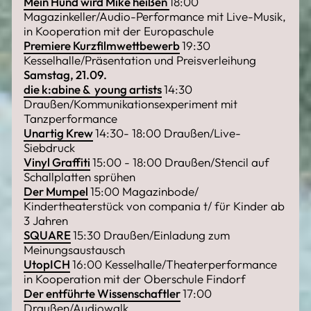
Mein Hund wird Mike heißen
18:00
Magazinkeller/Audio-Performance mit Live-Musik,
in Kooperation mit der Europaschule
Premiere Kurzfilmwettbewerb
19:30
Kesselhalle/Präsentation und Preisverleihung
Samstag, 21.09.
die k:abine & young artists
14:30
Draußen/Kommunikationsexperiment mit
Tanzperformance
Unartig Krew
14:30- 18:00 Draußen/Live-
Siebdruck
Vinyl Graffiti
15:00 - 18:00 Draußen/Stencil auf
Schallplatten sprühen
Der Mumpel
15:00 Magazinbode/
Kindertheaterstück von compania t/ für Kinder ab
3 Jahren
SQUARE
15:30 Draußen/Einladung zum
Meinungsaustausch
UtopICH
16:00 Kesselhalle/Theaterperformance
in Kooperation mit der Oberschule Findorf
Der entführte Wissenschaftler
17:00
Draußen/Audiowalk