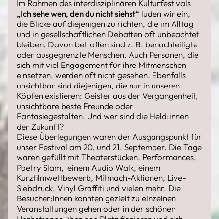
Im Rahmen des interdisziplinären Kulturfestivals
„Ich sehe wen, den du nicht siehst“
luden wir ein,
die Blicke auf diejenigen zu richten, die im Alltag
und in gesellschaftlichen Debatten oft unbeachtet
bleiben. Davon betroffen sind z. B. benachteiligte
oder ausgegrenzte Menschen. Auch Personen, die
sich mit viel Engagement für ihre Mitmenschen
einsetzen, werden oft nicht gesehen. Ebenfalls
unsichtbar sind diejenigen, die nur in unseren
Köpfen existieren: Geister aus der Vergangenheit,
unsichtbare beste Freunde oder
Fantasiegestalten. Und wer sind die Held:innen
der Zukunft?
Diese Überlegungen waren der Ausgangspunkt für
unser Festival am 20. und 21. September. Die Tage
waren gefüllt mit Theaterstücken, Performances,
Poetry Slam, einem Audio Walk, einem
Kurzfilmwettbewerb, Mitmach-Aktionen, Live-
Siebdruck, Vinyl Graffiti und vielen mehr. Die
Besucher:innen konnten gezielt zu einzelnen
Veranstaltungen gehen oder in der schönen
Herbstsonne über den Platz flanieren und sich