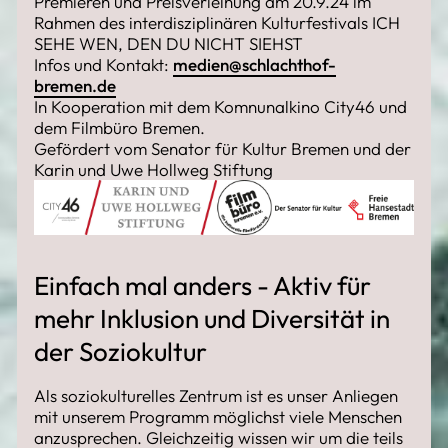
Premieren und Preisverleihung am 20.9.24 im
Rahmen des interdisziplinären Kulturfestivals ICH
SEHE WEN, DEN DU NICHT SIEHST
Infos und Kontakt:
medien@schlachthof-
bremen.de
In Kooperation mit dem Komnunalkino City46 und
dem Filmbüro Bremen.
Gefördert vom Senator für Kultur Bremen und der
Karin und Uwe Hollweg Stiftung
Einfach mal anders - Aktiv für
mehr Inklusion und Diversität in
der Soziokultur
Als soziokulturelles Zentrum ist es unser Anliegen
mit unserem Programm möglichst viele Menschen
anzusprechen. Gleichzeitig wissen wir um die teils