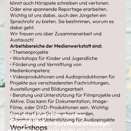
könnt auch Hörspiele schreiben und vertonen.
Oder eine spannende Reportage erarbeiten.
Wichtig ist uns dabei, auch den Jüngsten ein
Sprachrohr zu bieten. Sie bestimmen, worum es
dabei geht.
Wir freuen uns über Zusammenarbeit und
Austausch!
Arbeitsbereiche der Medienwerkstatt sind:
• Themenprojekte
• Workshops für Kinder und Jugendliche
• Förderung und Vermittlung von
Medienkompetenz
• Videoproduktionen und Audioproduktionen für
Projekte aus verschiedensten Fachrichtungen,
Ausstellungen und Bildungsarbeit.
• Beratung und Unterstützung für Filmprojekte und
Aktive. Das kann für Dokumentation, Image-
Filme, oder DVD-Produktionen sein. Wichtig:
Damit darf kein Geld verdient werden.
frei raus! Kurzfilm machen
• Beratung und Unterstützung für Audioprojekte
Ohrenfutter
Über_Grenzen Kurzfilmworkshops
In nur fünf Tagen einen tollen Kurzfilm drehen-
Workshops
Das geht!
Hörspielworkshops für Kinder und Jugendliche