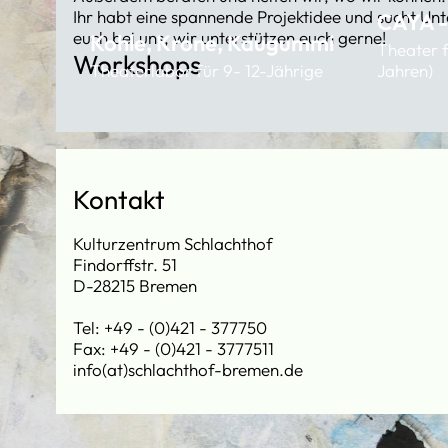
Ihr habt eine spannende Projektidee und sucht U
CAYA -
euch bei uns, wir unterstützen euch gerne!
Kohle, Krone, Kaugummi
Theater f
Workshops
Theaterlabor für 9- 12-Jährige
Jahren)
Kontakt
Kulturzentrum Schlachthof
Findorffstr. 51
D-28215 Bremen
Tel: +49 - (0)421 - 377750
Fax: +49 - (0)421 - 3777511
info(at)schlachthof-bremen.de