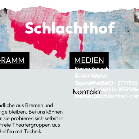
Schlachthof
GRAMM
MEDIEN
Karina Schieck
Canan Venzky
Kindertheater
Tel.: +49 - (0)421 - 3777535
Jugendtheater
kindertheater(at)schlachth
Tel.: +49 - (0)421 - 3777513
Kontakt
bremen.de
theater(at)schlachthof-br
ndliche aus Bremen und
nge bleiben. Bei uns können
sie probieren sich selbst in
 freie Theatergruppen aus
helfen mit Technik.