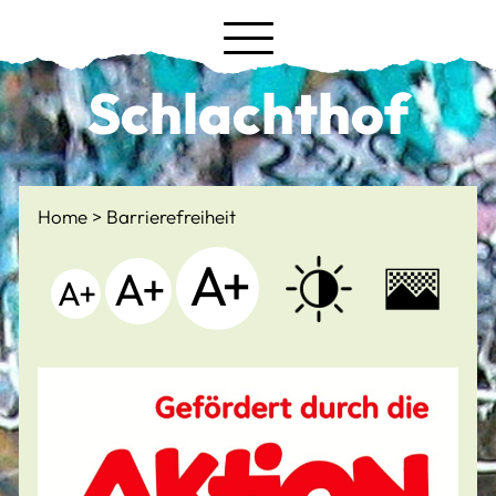
Schlachthof
Home
Barrierefreiheit
A+
A+
A+