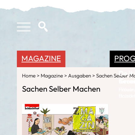
MAGAZINE
PRO
Do it
Home
Magazine
Ausgaben
Sachen Selber M
Gree
Keram
Sachen Selber Machen
Häkeln
Frauen
Holzar
Brustk