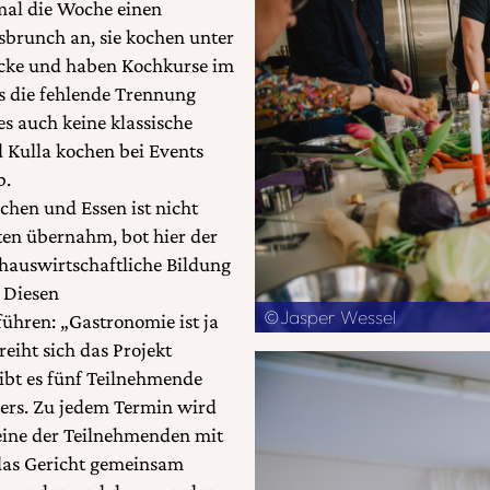
mal die Woche einen
brunch an, sie kochen unter
Ecke und haben Kochkurse im
s die fehlende Trennung
s auch keine klassische
 Kulla kochen bei Events
b.
chen und Essen ist nicht
ten übernahm, bot hier der
hauswirtschaftliche Bildung
. Diesen
©Jasper Wessel
ühren: „Gastronomie ist ja
reiht sich das Projekt
ibt es fünf Teilnehmende
ers. Zu jedem Termin wird
eine der Teilnehmenden mit
 das Gericht gemeinsam