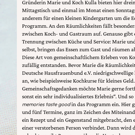
Gründerin Marie und Koch Kulla bieten hier drei
Mittagstisch und einmal im Monat einen Sonntags
anderem für einen kleinen Kindergarten um die 
Programm. An den Räumlichkeiten fällt besonder
zwischen Koch- und Gastraum auf. Genauso gibt e
Trennung zwischen Küche und Service: Marie und
selbst, bringen das Essen zum Gast und räumen a
Diese Art von gemeinschaftlichem Erleben von Ko
zufällig entstanden. Bevor Marie die Räumlichkei
Deutsche Hausfrauenbund e.V. niedrigschwellige 
an, wie beispielsweise Kochkurse für kleines Geld
Gemeinschaftsgedanken möchte Marie gerne fortf
sonst ein sehr individualisiertes Erlebnis“. Und so 
memories taste good
in das Programm ein. Hier g
und fünf Termine, ganz im Zeichen des Miteinand
ein Rezept und ein Gegenstand mitgebracht, den 
einer verstorbenen Person verbindet. Dann wird