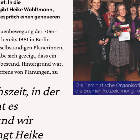
t. In die
 gibt Heike Wohltmann,
 Gespräch einen genaueren
rauenbewegung der 70er-
bereits 1981 in Berlin
 selbständigen Planerinnen,
e sich gezeigt, dass ein
 bestand. Hintergrund war,
roffene von Planungen, zu
Die Feministische Organisati
szeit, in der
die Bremer Auszeichnung fü
t es
und wir
gt Heike