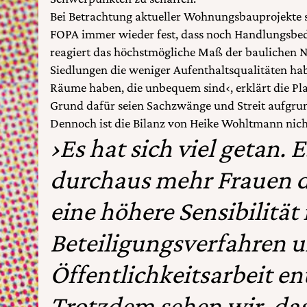
Bei Betrachtung aktueller Wohnungsbauprojekte st
FOPA immer wieder fest, dass noch Handlungsbed
reagiert das höchstmögliche Maß der baulichen N
Siedlungen die weniger Aufenthaltsqualitäten hab
Räume haben, die unbequem sind‹, erklärt die Pla
Grund dafür seien Sachzwänge und Streit aufgrun
Dennoch ist die Bilanz von Heike Wohltmann nich
›Es hat sich viel getan. E
durchaus mehr Frauen da
eine höhere Sensibilität 
Beteiligungsverfahren 
Öffentlichkeitsarbeit e
Trotzdem sehen wir, das