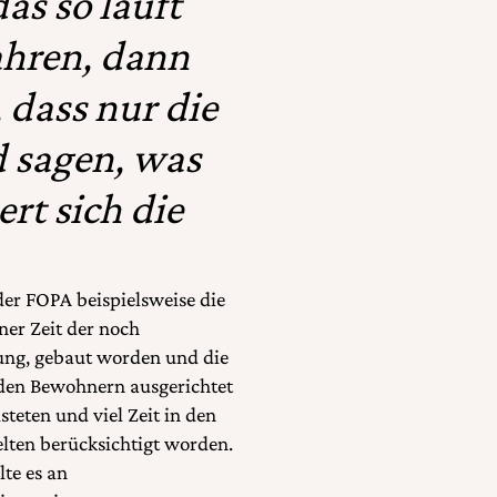
as so läuft
ahren, dann
 dass nur die
 sagen, was
rt sich die
er FOPA beispielsweise die
ner Zeit der noch
lung, gebaut worden und die
nden Bewohnern ausgerichtet
steten und viel Zeit in den
lten berücksichtigt worden.
te es an