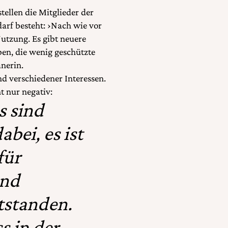
ellen die Mitglieder der
arf besteht: ›Nach wie vor
utzung. Es gibt neuere
en, die wenig geschützte
nerin.
d verschiedener Interessen.
t nur negativ:
s sind
bei, es ist
für
und
ntstanden.
s in der