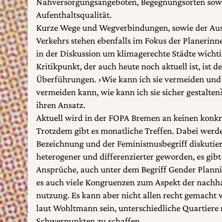
Nahversorgungsangeboten, Begegnungsorten sowi
Aufenthaltsqualität.
Kurze Wege und Wegverbindungen, sowie der Aus
Verkehrs stehen ebenfalls im Fokus der Planerinne
in der Diskussion um klimagerechte Städte wichtig
Kritikpunkt, der auch heute noch aktuell ist, ist
Überführungen. ›Wie kann ich sie vermeiden und 
vermeiden kann, wie kann ich sie sicher gestalte
ihren Ansatz.
Aktuell wird in der FOPA Bremen an keinen konkre
Trotzdem gibt es monatliche Treffen. Dabei werd
Bezeichnung und der Feminismusbegriff diskutiert
heterogener und differenzierter geworden, es gibt
Ansprüche, auch unter dem Begriff Gender Plannin
es auch viele Kongruenzen zum Aspekt der nachh
nutzung. Es kann aber nicht allen recht gemacht
laut Wohltmann sein, unterschiedliche Quartiere 
Schwerpunkten zu schaffen.