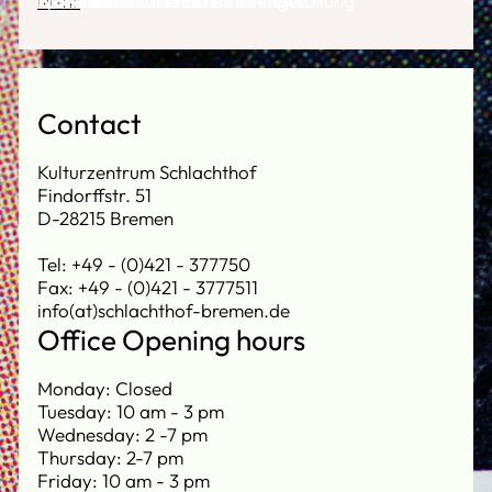
Mehr
Transformation Innenstadtentwicklung
Planerinnen und Architektinnen e.V
SpielLandschaftStadt
für Menschen mit Behinderungen
Contact
Kulturzentrum Schlachthof
Findorffstr. 51
D-28215 Bremen
Tel: +49 - (0)421 - 377750
Fax: +49 - (0)421 - 3777511
info(at)schlachthof-bremen.de
Office Opening hours
Monday: Closed
Tuesday: 10 am - 3 pm
Wednesday: 2 -7 pm
Thursday: 2-7 pm
Friday: 10 am - 3 pm