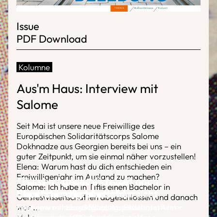
Issue
PDF Download
Kolumne
Aus'm Haus: Interview mit
Salome
Seit Mai ist unsere neue Freiwillige des
Europäischen Solidaritätscorps Salome
Dokhnadze aus Georgien bereits bei uns – ein
guter Zeitpunkt, um sie einmal näher vorzustellen!
Elena: Warum hast du dich entschieden ein
Freiwilligenjahr im Ausland zu machen?
"Wir sind gerade in einer
"Es ist noch deutlich Luft nach
Salome: Ich habe in Tiflis einen Bachelor in
Experimentierphase"
oben"
Stadtplanung aus Kindersicht
Bauen für alle Menschen
Geisteswissenschaften abgeschlossen und danach
war
Interview mit Sonja Broy, Projektleiterin
Die Feministische Organisation von
Interview mit Heiner Rehling, Geschäfstführer
Interview mit Lars Müller, Amtsleiter im Amt
...