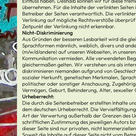
Einfluss haben. Deshalb können wir für diese fre
übernehmen. Für die Inhalte der verlinkten Seiten i
Betreiber der Seiten verantwortlich. Die verlinkt
Verlinkung auf mögliche Rechtsverstöße überprüf
Zeitpunkt der Verlinkung nicht erkennbar.
Nicht-Diskriminierung
Aus Gründen der besseren Lesbarkeit wird die gl
Sprachformen männlich, weiblich, divers und ander
(m/w/d/andere) auf unseren Webseiten, in unseren
Kommunikation vermieden. Alle verwendeten Begrif
gleichermaßen gelten. Wir verstehen uns als int
diskriminieren niemanden aufgrund von Geschlecht
sozialer Herkunft, genetischen Merkmalen, Sprac
politischer oder sonstiger Anschauung, Zugehörigk
Vermögen, Geburt, Behinderung, Alter, sexueller 
Urheberrecht:
Die durch die Seitenbetreiber erstellten Inhalte u
dem deutschen Urheberrecht. Die Vervielfältigung
Art der Verwertung außerhalb der Grenzen des U
schriftlichen Zustimmung des jeweiligen Autors b
dieser Seite sind nur privaten, nicht kommerzielle
Soweit die Inhalte auf dieser Seite nicht vom Betr