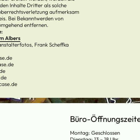
en Inhalte Dritter als solche
rheberrechtsverletzung aufmerksam
eis. Bei Bekanntwerden von
 umgehend entfernen.
e:
m Albers
nstalterfotos, Frank Scheffka
se.de
ase.de
.de
.de
case.de
Büro-Öffnungszeit
Montag: Geschlossen
Dienstag: 13 – 18 Uhr