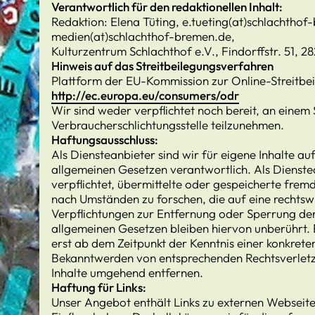
Verantwortlich für den redaktionellen Inhalt:
Redaktion: Elena Tüting, e.tueting(at)schlachth
medien(at)schlachthof-bremen.de,
Kulturzentrum Schlachthof e.V., Findorffstr. 51, 
Hinweis auf das Streitbeilegungsverfahren
Plattform der EU-Kommission zur Online-Streitbe
http://ec.europa.eu/consumers/odr
Wir sind weder verpflichtet noch bereit, an einem
Verbraucherschlichtungsstelle teilzunehmen.
Haftungsausschluss:
Als Diensteanbieter sind wir für eigene Inhalte a
allgemeinen Gesetzen verantwortlich. Als Dienstea
verpflichtet, übermittelte oder gespeicherte fre
nach Umständen zu forschen, die auf eine rechtswi
Verpflichtungen zur Entfernung oder Sperrung de
allgemeinen Gesetzen bleiben hiervon unberührt. 
erst ab dem Zeitpunkt der Kenntnis einer konkrete
Bekanntwerden von entsprechenden Rechtsverlet
Inhalte umgehend entfernen.
Haftung für Links:
Unser Angebot enthält Links zu externen Webseiten