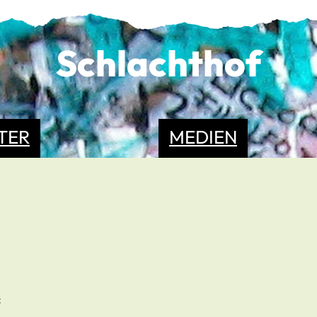
Schlachthof
TER
MEDIEN
: