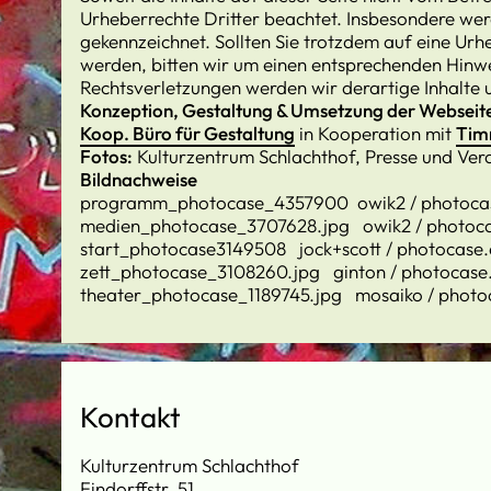
Urheberrechte Dritter beachtet. Insbesondere werd
gekennzeichnet. Sollten Sie trotzdem auf eine U
werden, bitten wir um einen entsprechenden Hinw
Rechtsverletzungen werden wir derartige Inhalte
Konzeption, Gestaltung & Umsetzung der Webseit
Koop. Büro für Gestaltung
in Kooperation mit
Tim
Fotos:
Kulturzentrum Schlachthof, Presse und Vera
Bildnachweise
programm_photocase_4357900 owik2 / photoca
medien_photocase_3707628.jpg owik2 / photoc
start_photocase3149508 jock+scott / photocase
zett_photocase_3108260.jpg ginton / photocase
theater_photocase_1189745.jpg mosaiko / photo
Kontakt
Kulturzentrum Schlachthof
Findorffstr. 51