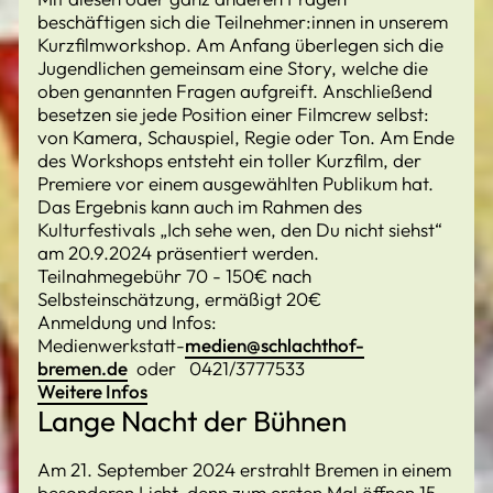
beschäftigen sich die Teilnehmer:innen in unserem
Kurzfilmworkshop. Am Anfang überlegen sich die
Jugendlichen gemeinsam eine Story, welche die
oben genannten Fragen aufgreift. Anschließend
besetzen sie jede Position einer Filmcrew selbst:
von Kamera, Schauspiel, Regie oder Ton. Am Ende
des Workshops entsteht ein toller Kurzfilm, der
Premiere vor einem ausgewählten Publikum hat.
Das Ergebnis kann auch im Rahmen des
Kulturfestivals „Ich sehe wen, den Du nicht siehst“
am 20.9.2024 präsentiert werden.
Teilnahmegebühr 70 - 150€ nach
Selbsteinschätzung, ermäßigt 20€
Anmeldung und Infos:
Medienwerkstatt-
medien@schlachthof-
bremen.de
oder 0421/3777533
Weitere Infos
Lange Nacht der Bühnen
Am 21. September 2024 erstrahlt Bremen in einem
besonderen Licht, denn zum ersten Mal öffnen 15