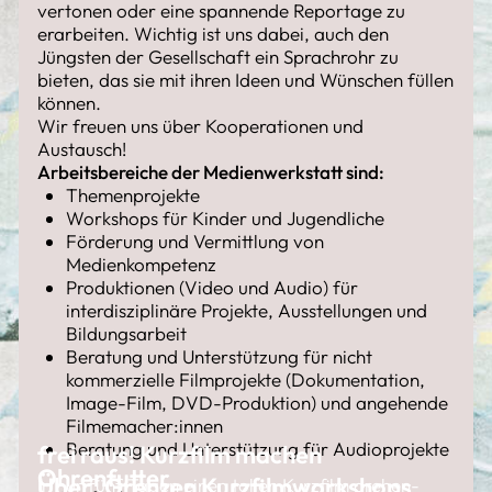
vertonen oder eine spannende Reportage zu
erarbeiten. Wichtig ist uns dabei, auch den
Jüngsten der Gesellschaft ein Sprachrohr zu
bieten, das sie mit ihren Ideen und Wünschen füllen
können.
Wir freuen uns über Kooperationen und
Austausch!
Arbeitsbereiche der Medienwerkstatt sind:
Themenprojekte
Workshops für Kinder und Jugendliche
Förderung und Vermittlung von
Medienkompetenz
Produktionen (Video und Audio) für
interdisziplinäre Projekte, Ausstellungen und
Bildungsarbeit
Beratung und Unterstützung für nicht
kommerzielle Filmprojekte (Dokumentation,
Image-Film, DVD-Produktion) und angehende
Filmemacher:innen
Beratung und Unterstützung für Audioprojekte
frei raus! Kurzfilm machen
Ohrenfutter
Über_Grenzen Kurzfilmworkshops
In nur fünf Tagen einen tollen Kurzfilm drehen-