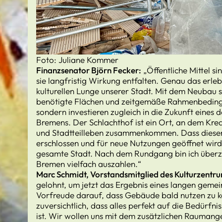
Foto: Juliane Kommer
Finanzsenator Björn Fecker:
„Öffentliche Mittel s
sie langfristig Wirkung entfalten. Genau das erle
kulturellen Lunge unserer Stadt. Mit dem Neubau s
benötigte Flächen und zeitgemäße Rahmenbedingu
sondern investieren zugleich in die Zukunft eines d
Bremens. Der Schlachthof ist ein Ort, an dem Krea
und Stadtteilleben zusammenkommen. Dass dieser 
erschlossen und für neue Nutzungen geöffnet wird, 
gesamte Stadt. Nach dem Rundgang bin ich überzeu
Bremen vielfach auszahlen.“
Marc Schmidt, Vorstandsmitglied des Kulturzentru
gelohnt, um jetzt das Ergebnis eines langen geme
Vorfreude darauf, dass Gebäude bald nutzen zu kön
zuversichtlich, dass alles perfekt auf die Bedürf
ist. Wir wollen uns mit dem zusätzlichen Raumange