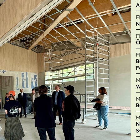
A
F
N
F
Ö
F
B
F
M
W
M
B
M
N
S