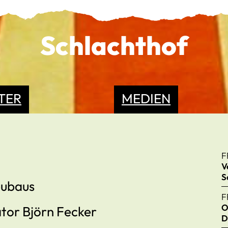
Schlachthof
TER
MEDIEN
F
V
S
eubaus
F
O
tor Björn Fecker
D