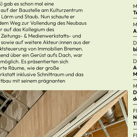
) gab es schon mal eine
M
auf der Baustelle am Kulturzentrum
T
 Lärm und Staub. Nun schaute er
f dem Weg zur Vollendung des Neubaus
M
or auf das Kollegium des
A
, Zeitungs- & Medienwerkstatts- und
sowie auf weitere Akteur:innen aus der
D
ektsteuerung von Immobilien Bremen.
b
end über ein Gerüst aufs Dach, war
D
möglich. Es präsentierten sich
A
ierte Räume, wie der große
M
statt inklusive Schnittraum und das
Altbau mit seinem prägnanten
M
D
d
F
N
T
F