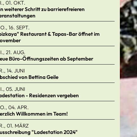
I., 01. OKT.
in weiterer Schritt zu barrierefreieren
eranstaltungen
O., 16. SEPT.
bizkaya" Restaurant & Tapas-Bar öffnet im
ovember
I., 21. AUG.
eue Büro-Öffnungszeiten ab September
R., 14. JUNI
bschied von Bettina Geile
I., 05. JUNI
adestation - Residenzen vergeben
O., 04. APR.
erzlich Willkommen im Team!
R., 01. MÄRZ
usschreibung "Ladestation 2024"