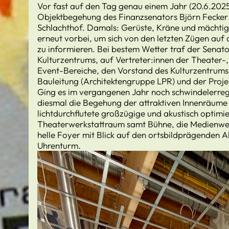
Vor fast auf den Tag genau einem Jahr (20.6.2025
Objektbegehung des Finanzsenators Björn Fecker 
Schlachthof. Damals: Gerüste, Kräne und mächtig
erneut vorbei, um sich von den letzten Zügen au
zu informieren. Bei bestem Wetter traf der Senat
Kulturzentrums, auf Vertreter:innen der Theater-
Event-Bereiche, den Vorstand des Kulturzentrums 
Bauleitung (Architektengruppe LPR) und der Proj
Ging es im vergangenen Jahr noch schwindelerreg
diesmal die Begehung der attraktiven Innenräume 
lichtdurchflutete großzügige und akustisch optim
Theaterwerkstattraum samt Bühne, die Medienwerk
helle Foyer mit Blick auf den ortsbildprägenden 
Uhrenturm.