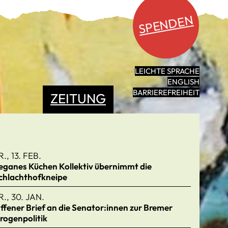
SPENDEN
LEICHTE SPRACHE
ENGLISH
BARRIEREFREIHEIT
ZEITUNG
R., 13. FEB.
eganes Küchen Kollektiv übernimmt die
chlachthofkneipe
R., 30. JAN.
ffener Brief an die Senator:innen zur Bremer
rogenpolitik