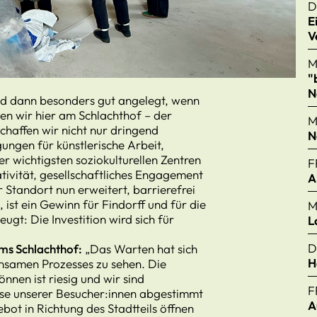
D
E
V
M
"
N
ind dann besonders gut angelegt, wenn
ben wir hier am Schlachthof – der
M
chaffen wir nicht nur dringend
N
ngen für künstlerische Arbeit,
er wichtigsten soziokulturellen Zentren
F
tivität, gesellschaftliches Engagement
A
Standort nun erweitert, barrierefrei
ist ein Gewinn für Findorff und für die
M
gt: Die Investition wird sich für
L
D
ms Schlachthof:
„Das Warten hat sich
H
insamen Prozesses zu sehen. Die
nen ist riesig und wir sind
F
nisse unserer Besucher:innen abgestimmt
A
bot in Richtung des Stadtteils öffnen