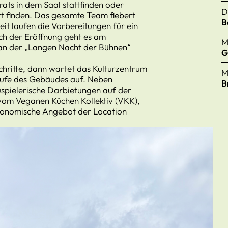
rats in dem Saal stattfinden oder
D
Ort finden. Das gesamte Team fiebert
B
eit laufen die Vorbereitungen für ein
 der Eröffnung geht es am
M
an der „Langen Nacht der Bühnen“
G
chritte, dann wartet das Kulturzentrum
M
Taufe des Gebäudes auf. Neben
B
uspielerische Darbietungen auf der
 vom Veganen Küchen Kollektiv (VKK),
tronomische Angebot der Location