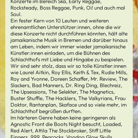
Konzerte im Bereich Ska, Early Reggae,
Rocksteady, Boss Reggae, Punk, Oi! und auch mal
Soul.
Ein fester Kern von 10 Leuten und weiteren
ehrenamtlichen Unterstützer:innen, ohne die wir
diese Konzerte nicht durchführen könnten, hält alte
jamaikanische Musik in Bremen und darüber hinaus
am Leben, indem wir immer wieder jamaikanische
Künstler:innen einladen, um die Bühnen des
Schlachthofs mit Liebe und Hingabe zu bespielen.
Wir sind sehr stolz, dass wir so tolle Künstler:innen
wie Laurel Aitkin, Roy Ellis, Keith & Tex, Rudie Mills,
Roy and Yvonne, Doreen Schaffer, Mr. Review, The
Slackers, Bad Manners, Dr. Ring Ding, Blechreiz,
The Upsessions, The Selekter, The Magnetics,
Buster Shuffle, The Hacklers, The Valkyrians, Frau
Doktor, Rantanplan, Skaface und so viele mehr, im
Schlachthof begrüßen durften.
Im härteren Genre haben keine geringeren als
Agnostic Front die Boots Night besucht, Loaded,
Red Alert, Attila The Stockbroker, Stiff Little
Fingers, 999, Peacocks, Voodoo Glow Skulls,