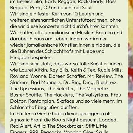
im Bereich Ska, Early Reggae, Rocksteady, Boss
Reggae, Punk, Oi! und auch mal Soul.
Wir sind ein fester Kern von 10 Leuten und
weiteren ehrenamtlichen Unterstützer:innen, ohne
die wir diese Konzerte nicht durchführen könnten.
Wir halten alte jamaikanische Musik in Bremen und
darüber hinaus am Leben, indem wir immer
wieder jamaikanische Künstler:innen einladen, die
die Bühnen des Schlachthofs mit Liebe und
Hingabe bespielen.
Wir sind sehr stolz, dass wir so tolle Künstler:innen
wie Laurel Aitkin, Roy Ellis, Keith & Tex, Rudie Mills,
Roy and Yvonne, Doreen Schaffer, Mr. Review, The
Slackers, Bad Manners, Dr. Ring Ding, Blechreiz,
The Upsessions, The Selekter, The Magnetics,
Buster Shuffle, The Hacklers, The Valkyrians, Frau
Doktor, Rantanplan, Skaface und so viele mehr, im
Schlachthof begrüßen durften.
Im härteren Genre haben keine geringeren als
Agnostic Front die Boots Night besucht. Loaded,
Red Alert, Attila The Stockbroker, Stiff Little
Fingers, 999, Peacocks, Voodoo Glow Skulls,