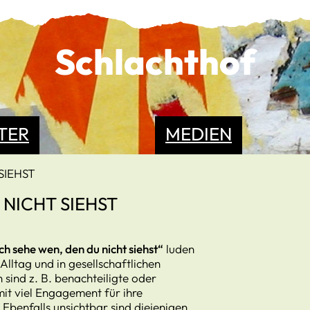
Schlachthof
TER
MEDIEN
SIEHST
U NICHT SIEHST
ch sehe wen, den du nicht siehst“
luden
 Alltag und in gesellschaftlichen
sind z. B. benachteiligte oder
it viel Engagement für ihre
Ebenfalls unsichtbar sind diejenigen,