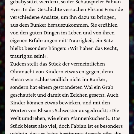
gebabysittet werden‹, so der Schauspieler Fabian
Eyer. In der Geschichte versuchen Ehsans Freunde
verschiedene Ansätze, um ihn dazu zu bringen,
aus dem Bunker herauszukommen. Sie erzählen
von den guten Dingen im Leben und von ihren
eigenen Erfahrungen mit Traurigkeit, ein Satz
bleibt besonders hängen: ›Wir haben das Recht,
traurig zu sein!‹.
Zudem stellt das Stück der vermeintlichen
Ohnmacht von Kindern etwas entgegen, denn
Ehsan war schlussendlich nicht im Bunker,
sondern hat einem gestrandeten Wal ein Grab
geschaufelt und damit ein Zeichen gesetzt. Auch
Kinder können etwas bewirken, und mit den
Worten von Ehsans Schwester ausgedrückt: ›Die
Welt umdrehen, wie einen Pfannenkuchen!‹. Das
Stück bietet also viel, doch Fabian ist es besonders
wichtig, dass es keine bestimmte Agenda gibt, die