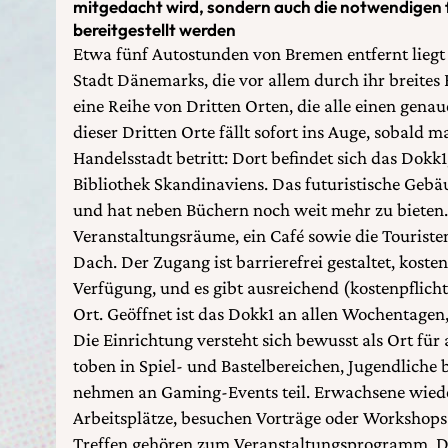
mitgedacht wird, sondern auch die notwendigen fi
bereitgestellt werden
Etwa fünf Autostunden von Bremen entfernt liegt
Stadt Dänemarks, die vor allem durch ihr breites 
eine Reihe von Dritten Orten, die alle einen genau
dieser Dritten Orte fällt sofort ins Auge, sobald 
Handelsstadt betritt: Dort befindet sich das Dokk1,
Bibliothek Skandinaviens. Das futuristische Gebä
und hat neben Büchern noch weit mehr zu bieten. 
Veranstaltungsräume, ein Café sowie die Tourist
Dach. Der Zugang ist barrierefrei gestaltet, kost
Verfügung, und es gibt ausreichend (kostenpflicht
Ort. Geöffnet ist das Dokk1 an allen Wochentagen, d
Die Einrichtung versteht sich bewusst als Ort für
toben in Spiel- und Bastelbereichen, Jugendliche
nehmen an Gaming-Events teil. Erwachsene wiede
Arbeitsplätze, besuchen Vorträge oder Workshops
Treffen gehören zum Veranstaltungsprogramm. Di