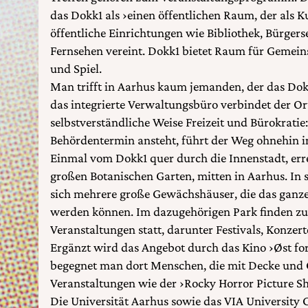
das Dokk1 als ›einen öffentlichen Raum, der als K
öffentliche Einrichtungen wie Bibliothek, Bürgers
Fernsehen vereint. Dokk1 bietet Raum für Gemein
und Spiel.
Man trifft in Aarhus kaum jemanden, der das Dok
das integrierte Verwaltungsbüro verbindet der Or
selbstverständliche Weise Freizeit und Bürokratie
Behördentermin ansteht, führt der Weg ohnehin i
Einmal vom Dokk1 quer durch die Innenstadt, err
großen Botanischen Garten, mitten in Aarhus. In
sich mehrere große Gewächshäuser, die das ganze 
werden können. Im dazugehörigen Park finden z
Veranstaltungen statt, darunter Festivals, Konze
Ergänzt wird das Angebot durch das Kino ›Øst fo
begegnet man dort Menschen, die mit Decke und 
Veranstaltungen wie der ›Rocky Horror Picture Sh
Die Universität Aarhus sowie das VIA University 