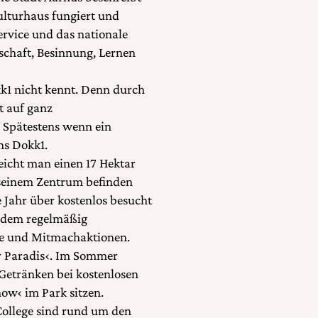
ulturhaus fungiert und
ervice und das nationale
schaft, Besinnung, Lernen
k1 nicht kennt. Denn durch
t auf ganz
: Spätestens wenn ein
ns Dokk1.
eicht man einen 17 Hektar
 seinem Zentrum befinden
Jahr über kostenlos besucht
udem regelmäßig
rte und Mitmachaktionen.
r Paradis‹. Im Sommer
Getränken bei kostenlosen
ow‹ im Park sitzen.
College sind rund um den