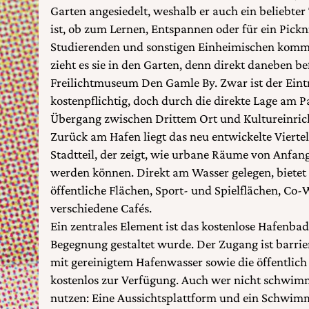
Garten angesiedelt, weshalb er auch ein beliebter
ist, ob zum Lernen, Entspannen oder für ein Pick
Studierenden und sonstigen Einheimischen komme
zieht es sie in den Garten, denn direkt daneben be
Freilichtmuseum Den Gamle By. Zwar ist der Eint
kostenpflichtig, doch durch die direkte Lage am Pa
Übergang zwischen Drittem Ort und Kultureinric
Zurück am Hafen liegt das neu entwickelte Viert
Stadtteil, der zeigt, wie urbane Räume von Anfang
werden können. Direkt am Wasser gelegen, bietet 
öffentliche Flächen, Sport- und Spielflächen, Co
verschiedene Cafés.
Ein zentrales Element ist das kostenlose Hafenbad
Begegnung gestaltet wurde. Der Zugang ist barri
mit gereinigtem Hafenwasser sowie die öffentlich
kostenlos zur Verfügung. Auch wer nicht schwim
nutzen: Eine Aussichtsplattform und ein Schwim