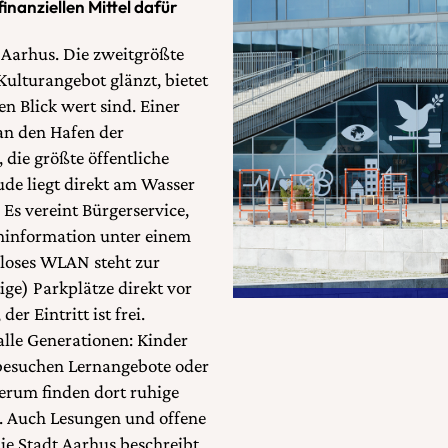
nanziellen Mittel dafür
 Aarhus. Die zweitgrößte
Kulturangebot glänzt, bietet
en Blick wert sind. Einer
man den Hafen der
 die größte öffentliche
ude liegt direkt am Wasser
Es vereint Bürgerservice,
eninformation unter einem
enloses WLAN steht zur
ige) Parkplätze direkt vor
er Eintritt ist frei.
 alle Generationen: Kinder
 besuchen Lernangebote oder
rum finden dort ruhige
. Auch Lesungen und offene
e Stadt Aarhus beschreibt