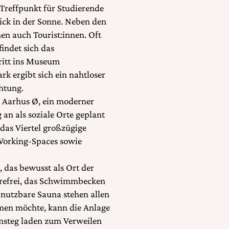
 Treffpunkt für Studierende
nick in der Sonne. Neben den
n auch Tourist:innen. Oft
findet sich das
ritt ins Museum
rk ergibt sich ein nahtloser
htung.
el Aarhus Ø, ein moderner
 an als soziale Orte geplant
das Viertel großzügige
-Working-Spaces sowie
, das bewusst als Ort der
erefrei, das Schwimmbecken
 nutzbare Sauna stehen allen
men möchte, kann die Anlage
msteg laden zum Verweilen