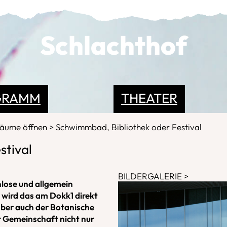
Schlachthof
GRAMM
THEATER
Räume öffnen
Schwimmbad, Bibliothek oder Festival
stival
BILDERGALERIE
nlose und allgemein
h wird das am Dokk1 direkt
aber auch der Botanische
r Gemeinschaft nicht nur