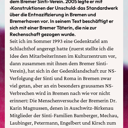
dem Bremer Sinti-Verein. 2005 legte er mit
›Konstruktionen der Unschuld‹ das Standardwerk
über die Entnazifizierung in Bremen und
Bremerhaven vor. In seinem Text beschäftigt er
sich mit einer Bremer Täterin, die nie zur
Rechenschaft gezogen wurde.
Seit ich im Sommer 1993 eine Gedenktafel am
Schlachthof angeregt hatte (zuerst stellte ich die
Idee den MitarbeiterInnen im Kulturzentrum vor,
dann zusammen mit ihnen dem Bremer Sinti-
Verein), hat sich in der Gedenklandschaft zur NS-
Verfolgung der Sinti und Roma in Bremen zwar
viel getan, aber an ein besonders grausames NS-
Verbrechen wird in Bremen nach wie vor nicht
erinnert: Die Menschenversuche der Bremerin Dr.
Karin Magnussen, denen in Auschwitz-Birkenau
Mitglieder der Sinti-Familien Bamberger, Mechau,
Laubinger, Petermann, Engelbert und Kirsch zum