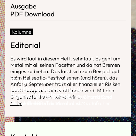
Ausgabe
PDF Download
Kolumne
Editorial
Es wird laut in diesem Heft, sehr laut. Es geht um
Metal mit all seinen Facetten und da hat Bremen
einiges zu bieten. Das lässt sich zum Beispiel gut
beim Hellseatic-Festival sehen (und hören), das
Wir gehen glaube ich ein bisschen
Von Bremen aus gleich auf die
Anfang September trotz aller finanzieller Risiken
mutiger ans Booking ran
Überholspur
und Unwägbarkeiten stattfinden wird. Mit den
Bremer Metalbands
Organisator:innen haben wir
Interview mit Andrea, Dave, Ramin und Sven
Interview mit Hanno Klänhardt, Gitarrist und
...
Mehr
vom Hellseatic-Team
Drei aktuelle Bands, dreimal was von früher
Sänger der Bremer Metalband Mantar