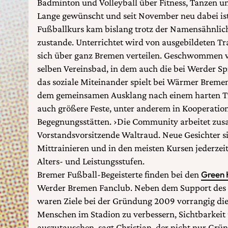
Badminton und Volleyball über Fitness, Tanzen un
Lange gewünscht und seit November neu dabei ist
Fußballkurs kam bislang trotz der Namensähnlich
zustande. Unterrichtet wird von ausgebildeten Tra
sich über ganz Bremen verteilen. Geschwommen w
selben Vereinsbad, in dem auch die bei Werder Sp
das soziale Miteinander spielt bei Wärmer Bremen
dem gemeinsamen Ausklang nach einem harten Tra
auch größere Feste, unter anderem in Kooperatio
Begegnungsstätten. ›Die Community arbeitet zus
Vorstandsvorsitzende Waltraud. Neue Gesichter 
Mittrainieren und in den meisten Kursen jederzeit
Alters- und Leistungsstufen.
Bremer Fußball-Begeisterte finden bei den
Green 
Werder Bremen Fanclub. Neben dem Support des L
waren Ziele bei der Gründung 2009 vorrangig die
Menschen im Stadion zu verbessern, Sichtbarkeit 
auszutauschen, sagt Christian, der nicht nur Grü