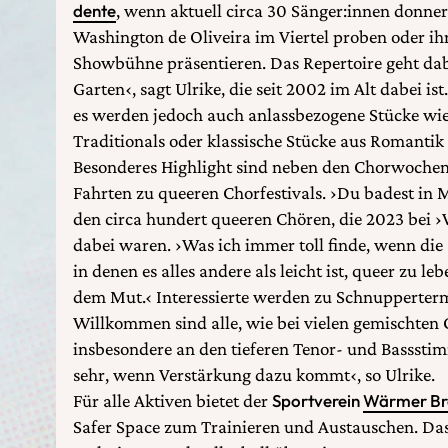
dente
, wenn aktuell circa 30 Sänger:innen donner
Washington de Oliveira im Viertel proben oder ih
Showbühne präsentieren. Das Repertoire geht dab
Garten‹, sagt Ulrike, die seit 2002 im Alt dabei is
es werden jedoch auch anlassbezogene Stücke wie
Traditionals oder klassische Stücke aus Romantik 
Besonderes Highlight sind neben den Chorwoche
Fahrten zu queeren Chorfestivals. ›Du badest in 
den circa hundert queeren Chören, die 2023 bei ›
dabei waren. ›Was ich immer toll finde, wenn di
in denen es alles andere als leicht ist, queer zu l
dem Mut.‹ Interessierte werden zu Schnupperter
Willkommen sind alle, wie bei vielen gemischten
insbesondere an den tieferen Tenor- und Basssti
sehr, wenn Verstärkung dazu kommt‹, so Ulrike.
Für alle Aktiven bietet der
Sportverein
Wärmer Br
Safer Space zum Trainieren und Austauschen. Das 