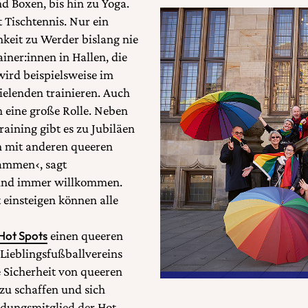
d Boxen, bis hin zu Yoga.
 Tischtennis. Nur ein
keit zu Werder bislang nie
iner:innen in Hallen, die
ird beispielsweise im
ielenden trainieren. Auch
 eine große Rolle. Neben
ining gibt es zu Jubiläen
n mit anderen queeren
ammen‹, sagt
sind immer willkommen.
 einsteigen können alle
Hot Spots
einen queeren
ieblingsfußballvereins
 Sicherheit von queeren
zu schaffen und sich
ndungsmitglied der Hot