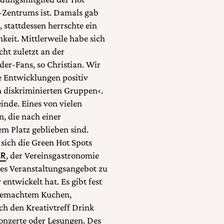
-Zentrums ist. Damals gab
 stattdessen herrschte ein
eit. Mittlerweile habe sich
cht zuletzt an der
er-Fans, so Christian. Wir
e Entwicklungen positiv
n diskriminierten Gruppen‹.
nde. Eines von vielen
, die nach einer
m Platz geblieben sind.
sich die Green Hot Spots
ER
, der Vereinsgastronomie
ges Veranstaltungsangebot zu
ntwickelt hat. Es gibt fest
sgemachtem Kuchen,
ch den Kreativtreff Drink
onzerte oder Lesungen. Des