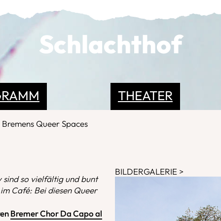
Schlachthof
GRAMM
THEATER
Bremens Queer Spaces
BILDERGALERIE
nd so vielfältig und bunt
 im Café: Bei diesen Queer
ren
Bremer Chor Da Capo al