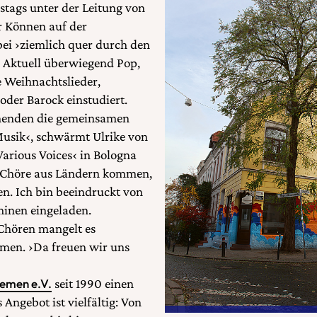
stags unter der Leitung von
r Können auf der
ei ›ziemlich quer durch den
t. Aktuell überwiegend Pop,
 Weihnachtslieder,
oder Barock einstudiert.
nenden die gemeinsamen
Musik‹, schwärmt Ulrike von
Various Voices‹ in Bologna
e Chöre aus Ländern kommen,
eben. Ich bin beeindruckt von
minen eingeladen.
 Chören mangelt es
mmen. ›Da freuen wir uns
emen e.V.
seit 1990 einen
Angebot ist vielfältig: Von