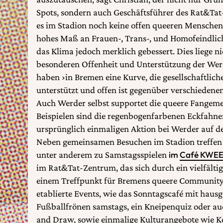
Spots, sondern auch Geschäftsführer des Rat&Tat
es im Stadion noch keine offen queeren Menschen,
hohes Maß an Frauen-, Trans-, und Homofeindlichk
das Klima jedoch merklich gebessert. Dies liege ni
besonderen Offenheit und Unterstützung der Werd
haben ›in Bremen eine Kurve, die gesellschaftlich
unterstützt und offen ist gegenüber verschiedene
Auch Werder selbst supportet die queere Fangemei
Beispielen sind die regenbogenfarbenen Eckfahnen
ursprünglich einmaligen Aktion bei Werder auf de
Neben gemeinsamen Besuchen im Stadion treffen 
unter anderem zu Samstagsspielen
im
Café KWE
im Rat&Tat-Zentrum, das sich durch ein vielfälti
einem Treffpunkt für Bremens queere Community e
etablierte Events, wie das Sonntagscafé mit hau
Fußballfrönen samstags, ein Kneipenquiz oder au
and Draw, sowie einmalige Kulturangebote wie K