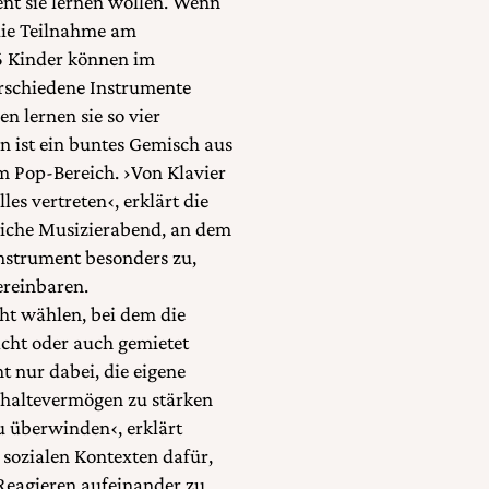
nt sie lernen wollen. Wenn
 die Teilnahme am
6 Kinder können im
erschiedene Instrumente
 lernen sie so vier
n ist ein buntes Gemisch aus
 Pop-Bereich. ›Von Klavier
es vertreten‹, erklärt die
liche Musizierabend, an dem
Instrument besonders zu,
ereinbaren.
t wählen, bei dem die
cht oder auch gemietet
t nur dabei, die eigene
haltevermögen zu stärken
 überwinden‹, erklärt
 sozialen Kontexten dafür,
Reagieren aufeinander zu