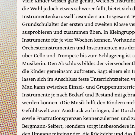
Viele Kinder wissen ganz genau, welches Instrume
die Wahl jedoch etwas schwerer fällt, bietet sich
Instrumentenkarussell besonders an. Insgesamt 1
Grundschulalter der ersten und zweiten Klasse v
ausprobieren und zusammen üben. In Kleingruppen
Instrumente für je vier Wochen kennen. Vorhande
Orchesterinstrumenten und Instrumenten aus dem
über Cello und Trompete bis zum Schlagzeug ist all
Musikerin. Den Abschluss bildet der vierwöchent
die Kinder gemeinsam auftreten. Sagt einem ein 
lassen sich im Anschluss feste Unterrichtszeiten v
Man kann zwischen Einzel- und Gruppenunterrich
Instrumente je nach Bedarf und Bestand mitgebra
werden können. ›Die Musik hilft den Kindern nich
Gefühlswelt zum Ausdruck zu bringen, das Durch
sowie Frustrationsgrenzen kennenzulernen und zu
Bergmann-Seifert, ›sondern sorgt insbesondere in
den Umgang miteinander, die Rücksicht und das 