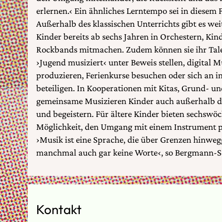
erlernen.‹ Ein ähnliches Lerntempo sei in diesem 
Außerhalb des klassischen Unterrichts gibt es we
Kinder bereits ab sechs Jahren in Orchestern, Kin
Rockbands mitmachen. Zudem können sie ihr Tal
›Jugend musiziert‹ unter Beweis stellen, digital
produzieren, Ferienkurse besuchen oder sich an in
beteiligen. In Kooperationen mit Kitas, Grund- 
gemeinsame Musizieren Kinder auch außerhalb de
und begeistern. Für ältere Kinder bieten sechswö
Möglichkeit, den Umgang mit einem Instrument 
›Musik ist eine Sprache, die über Grenzen hinwe
manchmal auch gar keine Worte‹, so Bergmann-Se
Kontakt