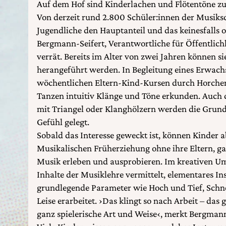
Auf dem Hof sind Kinderlachen und Flötentöne zu 
Von derzeit rund 2.800 Schüler:innen der Musiks
Jugendliche den Hauptanteil und das keinesfalls 
Bergmann-Seifert, Verantwortliche für Öffentlichk
verrät. Bereits im Alter von zwei Jahren können si
herangeführt werden. In Begleitung eines Erwachs
wöchentlichen Eltern-Kind-Kursen durch Horchen
Tanzen intuitiv Klänge und Töne erkunden. Auch 
mit Triangel oder Klanghölzern werden die Grunds
Gefühl gelegt.
Sobald das Interesse geweckt ist, können Kinder a
Musikalischen Früherziehung ohne ihre Eltern, g
Musik erleben und ausprobieren. Im kreativen U
Inhalte der Musiklehre vermittelt, elementares In
grundlegende Parameter wie Hoch und Tief, Schn
Leise erarbeitet. ›Das klingt so nach Arbeit – das 
ganz spielerische Art und Weise‹, merkt Bergmann