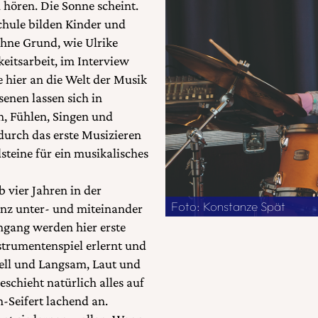
hören. Die Sonne scheint.
chule bilden Kinder und
ohne Grund, wie Ulrike
eitsarbeit, im Interview
e hier an die Welt der Musik
enen lassen sich in
, Fühlen, Singen und
durch das erste Musizieren
teine für ein musikalisches
b vier Jahren in der
Foto: Konstanze Spät
anz unter- und miteinander
mgang werden hier erste
strumentenspiel erlernt und
ell und Langsam, Laut und
geschieht natürlich alles auf
-Seifert lachend an.