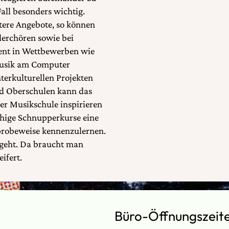
Fall besonders wichtig.
itere Angebote, so können
derchören sowie bei
ent in Wettbewerben wie
 Musik am Computer
terkulturellen Projekten
und Oberschulen kann das
r Musikschule inspirieren
chige Schnupperkurse eine
probeweise kennenzulernen.
ggeht. Da braucht man
ifert.
Büro-Öffnungszeit