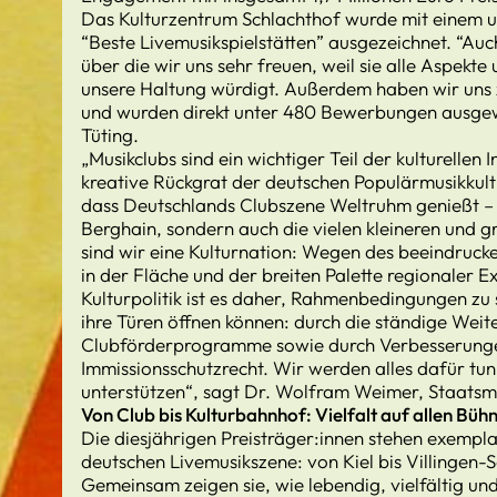
Das Kulturzentrum Schlachthof wurde mit einem un
“Beste Livemusikspielstätten” ausgezeichnet. “Auc
über die wir uns sehr freuen, weil sie alle Aspekt
unsere Haltung würdigt. Außerdem haben wir uns
und wurden direkt unter 480 Bewerbungen ausgewä
Tüting.
„Musikclubs sind ein wichtiger Teil der kulturellen
kreative Rückgrat der deutschen Populärmusikkultu
dass Deutschlands Clubszene Weltruhm genießt – 
Berghain, sondern auch die vielen kleineren und 
sind wir eine Kulturnation: Wegen des beeindrucke
in der Fläche und der breiten Palette regionaler E
Kulturpolitik ist es daher, Rahmenbedingungen zu 
ihre Türen öffnen können: durch die ständige Wei
Clubförderprogramme sowie durch Verbesserung
Immissionsschutzrecht. Wir werden alles dafür tun,
unterstützen“, sagt Dr. Wolfram Weimer, Staatsmi
Von Club bis Kulturbahnhof: Vielfalt auf allen Büh
Die diesjährigen Preisträger:innen stehen exempl
deutschen Livemusikszene: von Kiel bis Villingen
Gemeinsam zeigen sie, wie lebendig, vielfältig und 