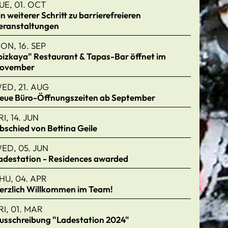
UE, 01. OCT
in weiterer Schritt zu barrierefreieren
eranstaltungen
ON, 16. SEP
bizkaya" Restaurant & Tapas-Bar öffnet im
ovember
ED, 21. AUG
eue Büro-Öffnungszeiten ab September
RI, 14. JUN
bschied von Bettina Geile
ED, 05. JUN
adestation - Residences awarded
HU, 04. APR
erzlich Willkommen im Team!
RI, 01. MAR
usschreibung "Ladestation 2024"