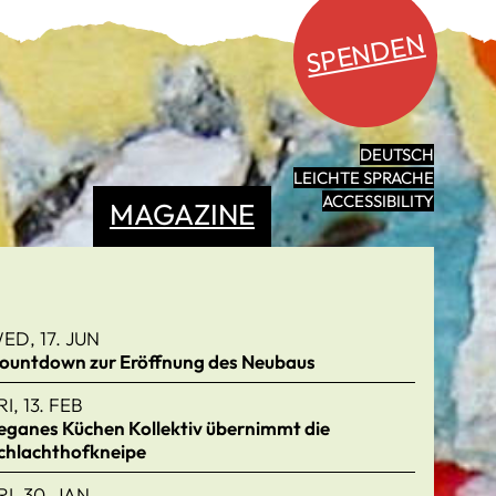
SPENDEN
DEUTSCH
LEICHTE SPRACHE
ACCESSIBILITY
MAGAZINE
ED, 17. JUN
ountdown zur Eröffnung des Neubaus
RI, 13. FEB
eganes Küchen Kollektiv übernimmt die
chlachthofkneipe
RI, 30. JAN