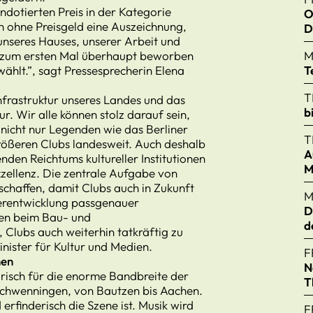
dotierten Preis in der Kategorie
O
h ohne Preisgeld eine Auszeichnung,
D
e unseres Hauses, unserer Arbeit und
 zum ersten Mal überhaupt beworben
M
hlt.”, sagt Pressesprecherin Elena
T
T
 Infrastruktur unseres Landes und das
b
r. Wir alle können stolz darauf sein,
nicht nur Legenden wie das Berliner
T
größeren Clubs landesweit. Auch deshalb
A
nden Reichtums kultureller Institutionen
M
xzellenz. Die zentrale Aufgabe von
schaffen, damit Clubs auch in Zukunft
M
terentwicklung passgenauer
D
en beim Bau- und
d
 Clubs auch weiterhin tatkräftig zu
nister für Kultur und Medien.
F
nen
N
arisch für die enorme Bandbreite der
T
-Schwenningen, von Bautzen bis Aachen.
erfinderisch die Szene ist. Musik wird
F