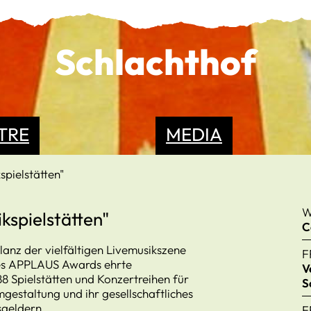
Schlachthof
TRE
MEDIA
pielstätten"
W
spielstätten"
C
lanz der vielfältigen Livemusikszene
F
des APPLAUS Awards ehrte
V
 Spielstätten und Konzertreihen für
S
gestaltung und ihr gesellschaftliches
sgeldern.
F