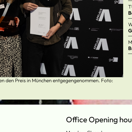
T
B
W
G
M
B
aben den Preis in München entgegengenommen. Foto:
Office Opening hou