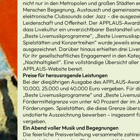
nicht nur in den Metropolen und großen Städten er
Menschen Begegnung, Austausch und gemeinsames
elektronische Clubsounds oder Jazz – die ausgezei
Leidenschaft und Offenheit. Der APPLAUS-Award ma
dass Livekultur ein unverzichtbarer Bestandteil un
„Beste Livemusikprogramme“, „Beste Livemusikspie
Spielstätten und Konzertreihen“ wurde jeweils eine
ausgezeichnet. Darüber hinaus erhielten drei Li
für ihr gesellschaftliches Engagement in den Kate
„Nachhaltigkeit“. Eine vollständige Übersicht aller
APPLAUS-Website bereit.
Preise für herausragende Leistungen
Bei der diesjährigen Ausgabe des APPLAUS-Award
10.000, 25.000 und 40.000 Euro vergeben. Für di
„Beste Livemusikprogramme“ und „Beste Livemusiks
Fördermittelgrenze von unter 40 Prozent der im J
Förderungen. Spielstätten, die diese Grenze übersc
undotierte Auszeichnung bewerben – insgesamt f
vergeben.
Ein Abend voller Musik und Begegnungen
Die feierliche Preisverleihung versammelte zahlrei