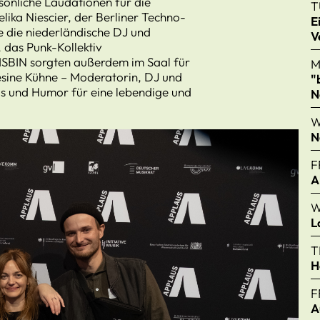
sönliche Laudationen für die
T
lika Niescier, der Berliner Techno-
E
e die niederländische DJ und
V
, das Punk-Kollektiv
N sorgten außerdem im Saal für
M
sine Kühne – Moderatorin, DJ und
"
is und Humor für eine lebendige und
N
W
N
F
A
W
L
T
H
F
A