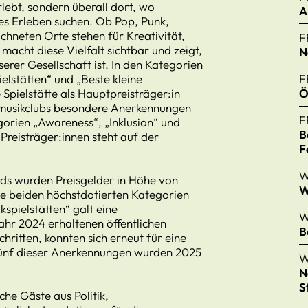
lebt, sondern überall dort, wo
A
 Erleben suchen. Ob Pop, Punk,
chneten Orte stehen für Kreativität,
F
cht diese Vielfalt sichtbar und zeigt,
N
serer Gesellschaft ist. In den Kategorien
lstätten“ und „Beste kleine
F
 Spielstätte als Hauptpreisträger:in
Ö
vemusikclubs besondere Anerkennungen
F
gorien „Awareness“, „Inklusion“ und
B
 Preisträger:innen steht auf der
F
W
s wurden Preisgelder in Höhe von
W
e beiden höchstdotierten Kategorien
pielstätten“ galt eine
W
ahr 2024 erhaltenen öffentlichen
B
hritten, konnten sich erneut für eine
ünf dieser Anerkennungen wurden 2025
W
N
S
che Gäste aus Politik,