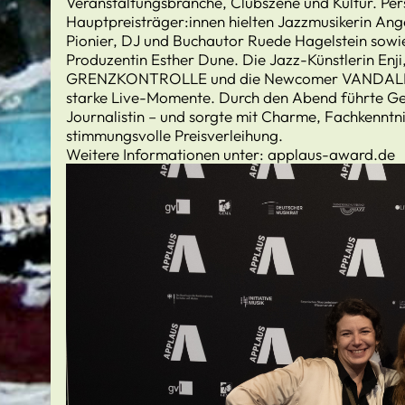
Veranstaltungsbranche, Clubszene und Kultur. Per
Hauptpreisträger:innen hielten Jazzmusikerin Ange
Pionier, DJ und Buchautor Ruede Hagelstein sowi
Produzentin Esther Dune. Die Jazz-Künstlerin Enji
GRENZKONTROLLE und die Newcomer VANDALISBI
starke Live-Momente. Durch den Abend führte Ge
Journalistin – und sorgte mit Charme, Fachkenntn
stimmungsvolle Preisverleihung.
Weitere Informationen unter: applaus-award.de