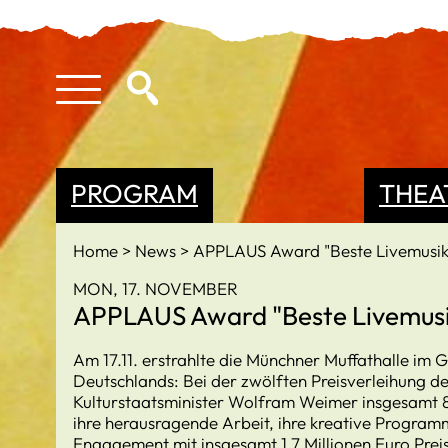
PROGRAM
THEA
Home
News
APPLAUS Award "Beste Livemusiks
MON, 17. NOVEMBER
APPLAUS Award "Beste Livemusik
Am 17.11. erstrahlte die Münchner Muffathalle im G
Deutschlands: Bei der zwölften Preisverleihung 
Kulturstaatsminister Wolfram Weimer insgesamt 88
ihre herausragende Arbeit, ihre kreative Programm
Engagement mit insgesamt 1,7 Millionen Euro Prei