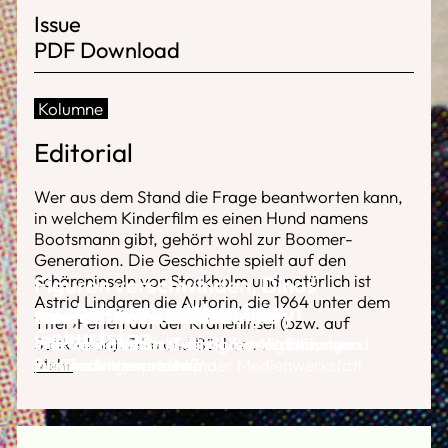
Issue
PDF Download
Kolumne
Editorial
Wer aus dem Stand die Frage beantworten kann,
in welchem Kinderfilm es einen Hund namens
Bootsmann gibt, gehört wohl zur Boomer-
Generation. Die Geschichte spielt auf den
Schäreninseln vor Stockholm und natürlich ist
Figuren verschwinden, Dinos
Astrid Lindgren die Autorin, die 1964 unter dem
erscheinen und Wale feiern
Ein Festival mit Kinderjury
Kinder an die Macht
Vier aktuelle Kinderfilme
Narrenfreiheit für Kinder
Titel ›Ferien auf der Kräheninsel (bzw. auf
Geburtstag
Saltkrokan)‹ Film und Bücher
Interview mit dem Festivalleiter Matthias
Was lässt die Astrid-Lindgren-Verfilmungen
Das Genre Kinderfilm ist lebendig wie eh und
Wie iranische Kinderfilme die europäischen
...
Mehr
Wallraven gesprochen
zu Klassikern werden?
je
Filmfestivals eroberten
Der Trickfilmworkshop der Medienwerkstatt