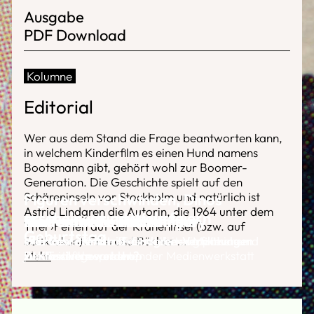
Ausgabe
PDF Download
Kolumne
Editorial
Wer aus dem Stand die Frage beantworten kann,
in welchem Kinderfilm es einen Hund namens
Bootsmann gibt, gehört wohl zur Boomer-
Generation. Die Geschichte spielt auf den
Schäreninseln vor Stockholm und natürlich ist
Figuren verschwinden, Dinos
Astrid Lindgren die Autorin, die 1964 unter dem
erscheinen und Wale feiern
Ein Festival mit Kinderjury
Kinder an die Macht
Vier aktuelle Kinderfilme
Narrenfreiheit für Kinder
Titel ›Ferien auf der Kräheninsel (bzw. auf
Geburtstag
Saltkrokan)‹ Film und Bücher
Interview mit dem Festivalleiter Matthias
Was lässt die Astrid-Lindgren-Verfilmungen
Das Genre Kinderfilm ist lebendig wie eh und
Wie iranische Kinderfilme die europäischen
...
Mehr
Wallraven gesprochen
zu Klassikern werden?
je
Filmfestivals eroberten
Der Trickfilmworkshop der Medienwerkstatt