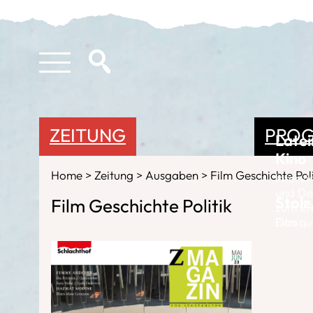
ZEITUNG
PRO
Late
Kino
Home
Zeitung
Ausgaben
Film Geschichte Poli
Intervi
und Del
Stolz
Film Geschichte Politik
zum 27
Film
Das qu