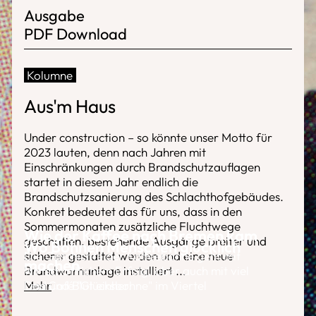
Ausgabe
PDF Download
Kolumne
Aus'm Haus
Under construction – so könnte unser Motto für
2023 lauten, denn nach Jahren mit
Einschränkungen durch Brandschutzauflagen
startet in diesem Jahr endlich die
Brandschutzsanierung des Schlachthofgebäudes.
Konkret bedeutet das für uns, dass in den
Sommermonaten zusätzliche Fluchtwege
Wie der Kaffee nach Bremen kam
geschaffen, bestehende Ausgänge breiter und
Wo Bohnen Menschen glücklich
sicherer gestaltet werden und eine neue
Die Geschichte der Kaffeebohne geht mit
machen
Brandwarnanlage installiert
wirtschaftlichem Erfolg, aber auch mit viel
...
Mehr
Leid und Blut einher.
Das Café "Glücksbohne" im Viertel