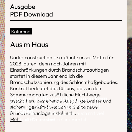
Ausgabe
PDF Download
Kolumne
Aus'm Haus
Under construction – so könnte unser Motto für
2023 lauten, denn nach Jahren mit
Einschränkungen durch Brandschutzauflagen
startet in diesem Jahr endlich die
Brandschutzsanierung des Schlachthofgebäudes.
Konkret bedeutet das für uns, dass in den
Sommermonaten zusätzliche Fluchtwege
Wie der Kaffee nach Bremen kam
geschaffen, bestehende Ausgänge breiter und
Wo Bohnen Menschen glücklich
sicherer gestaltet werden und eine neue
Die Geschichte der Kaffeebohne geht mit
machen
Brandwarnanlage installiert
wirtschaftlichem Erfolg, aber auch mit viel
...
Mehr
Leid und Blut einher.
Das Café "Glücksbohne" im Viertel