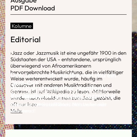
PDF Download
Kolumne
Editorial
›Jazz oder Jazzmusik ist eine ungefähr 1900 in den
Südstaaten der USA - entstandene, ursprünglich
überwiegend von Afroamerikanern
hervorgebrachte Musikrichtung, die in vielfältiger
Drei Jazzbands aus Bremen und ein
Weise weiterentwickelt wurde, häufig im
Jazz-Ort
Crossover mit anderen Musiktraditionen und
›Ein Querschnitt einer Idealform
Genres‹, ist auf Wikipedia zu lesen. ›Mittlerweile
Die Jazz-Szene Bremes ist gar nicht mal so
der Jazzwelt‹
Verspielt-energetischer Jazzmetal
werden auch Musikformen zum Jazz gezählt, die
klein. Wer sucht, findet eine Menge an
oft nur lose
Interview mit Götz Bühler, dem Leiter der
Das neue Album der Band Malstrom heißt
Kneipen, Clubs und Bands. Wir stellen vier
...
Mehr
jazzahead!
›Bremen‹
vor.