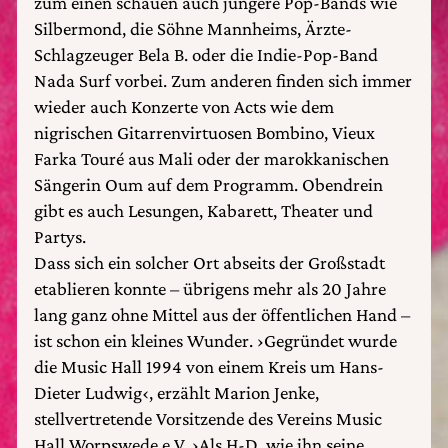
zum einen schauen auch jüngere Pop-Bands wie
Silbermond, die Söhne Mannheims, Ärzte-
Schlagzeuger Bela B. oder die Indie-Pop-Band
Nada Surf vorbei. Zum anderen finden sich immer
wieder auch Konzerte von Acts wie dem
nigrischen Gitarrenvirtuosen Bombino, Vieux
Farka Touré aus Mali oder der marokkanischen
Sängerin Oum auf dem Programm. Obendrein
gibt es auch Lesungen, Kabarett, Theater und
Partys.
Dass sich ein solcher Ort abseits der Großstadt
etablieren konnte – übrigens mehr als 20 Jahre
lang ganz ohne Mittel aus der öffentlichen Hand –
ist schon ein kleines Wunder. ›Gegründet wurde
die Music Hall 1994 von einem Kreis um Hans-
Dieter Ludwig‹, erzählt Marion Jenke,
stellvertretende Vorsitzende des Vereins Music
Hall Worpswede e.V. ›Als H-D, wie ihn seine