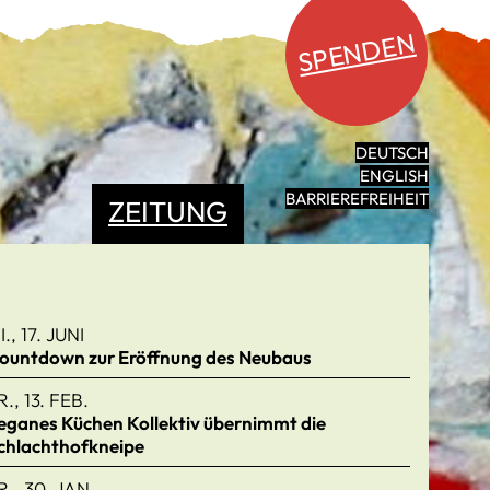
SPENDEN
DEUTSCH
ENGLISH
BARRIEREFREIHEIT
ZEITUNG
I., 17. JUNI
ountdown zur Eröffnung des Neubaus
R., 13. FEB.
eganes Küchen Kollektiv übernimmt die
chlachthofkneipe
R., 30. JAN.