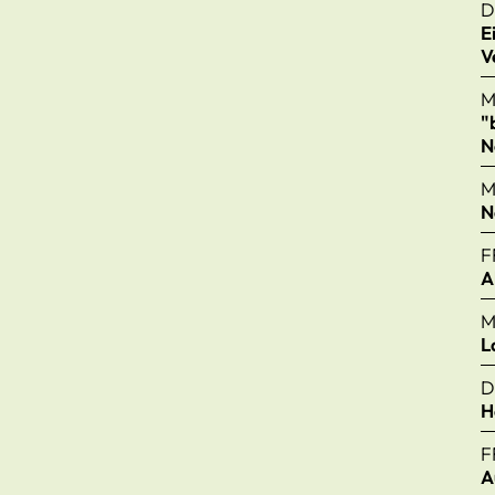
D
E
V
M
"
N
M
N
F
A
M
L
D
H
F
A