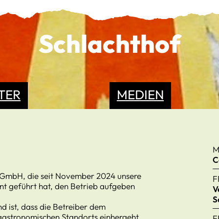
Schlachthof
TER
MEDIEN
M
C
a GmbH, die seit November 2024 unsere
F
t geführt hat, den Betrieb aufgeben
V
S
d ist, dass die Betreiber dem
gastronomischen Standorts einhergeht,
F