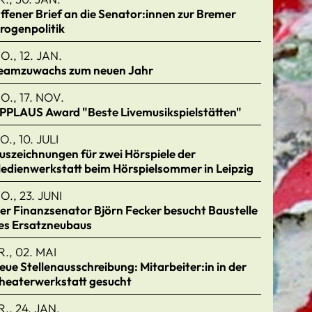
ffener Brief an die Senator:innen zur Bremer
rogenpolitik
O., 12. JAN.
eamzuwachs zum neuen Jahr
O., 17. NOV.
PPLAUS Award "Beste Livemusikspielstätten"
O., 10. JULI
uszeichnungen für zwei Hörspiele der
edienwerkstatt beim Hörspielsommer in Leipzig
O., 23. JUNI
er Finanzsenator Björn Fecker besucht Baustelle
es Ersatzneubaus
R., 02. MAI
eue Stellenausschreibung: Mitarbeiter:in in der
heaterwerkstatt gesucht
R., 24. JAN.