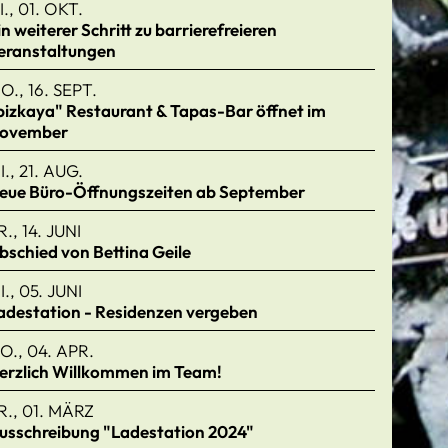
I., 01. OKT.
in weiterer Schritt zu barrierefreieren
eranstaltungen
O., 16. SEPT.
bizkaya" Restaurant & Tapas-Bar öffnet im
ovember
I., 21. AUG.
eue Büro-Öffnungszeiten ab September
R., 14. JUNI
bschied von Bettina Geile
I., 05. JUNI
adestation - Residenzen vergeben
O., 04. APR.
erzlich Willkommen im Team!
R., 01. MÄRZ
usschreibung "Ladestation 2024"