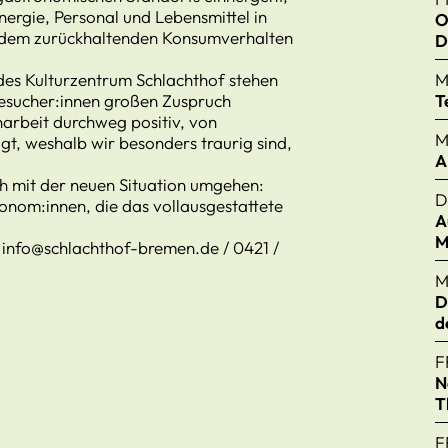
nergie, Personal und Lebensmittel in
O
 dem zurückhaltenden Konsumverhalten
D
es Kulturzentrum Schlachthof stehen
M
Besucher:innen großen Zuspruch
T
arbeit durchweg positiv, von
M
t, weshalb wir besonders traurig sind,
A
h mit der neuen Situation umgehen:
D
onom:innen, die das vollausgestattete
A
M
 info@schlachthof-bremen.de / 0421 /
M
D
d
F
N
T
F