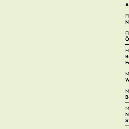
A
F
N
F
Ö
F
B
F
M
W
M
B
M
N
S