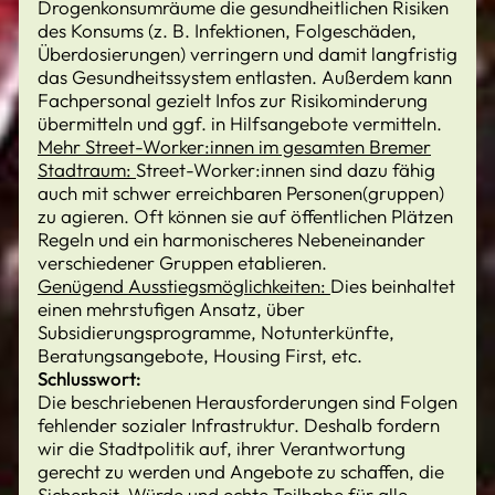
Drogenkonsumräume die gesundheitlichen Risiken
des Konsums (z. B. Infektionen, Folgeschäden,
Überdosierungen) verringern und damit langfristig
das Gesundheitssystem entlasten. Außerdem kann
Fachpersonal gezielt Infos zur Risikominderung
übermitteln und ggf. in Hilfsangebote vermitteln.
Mehr Street-Worker:innen im gesamten Bremer
Stadtraum:
Street-Worker:innen sind dazu fähig
auch mit schwer erreichbaren Personen(gruppen)
zu agieren. Oft können sie auf öffentlichen Plätzen
Regeln und ein harmonischeres Nebeneinander
verschiedener Gruppen etablieren.
Genügend Ausstiegsmöglichkeiten:
Dies beinhaltet
einen mehrstufigen Ansatz, über
Subsidierungsprogramme, Notunterkünfte,
Beratungsangebote, Housing First, etc.
Schlusswort:
Die beschriebenen Herausforderungen sind Folgen
fehlender sozialer Infrastruktur. Deshalb fordern
wir die Stadtpolitik auf, ihrer Verantwortung
gerecht zu werden und Angebote zu schaffen, die
Sicherheit, Würde und echte Teilhabe für alle