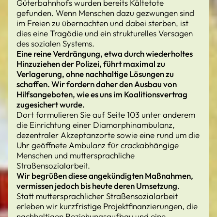
Güterbahnhofs wurden bereits Kältetote
gefunden. Wenn Menschen dazu gezwungen sind
im Freien zu übernachten und dabei sterben, ist
dies eine Tragödie und ein strukturelles Versagen
des sozialen Systems.
Eine reine Verdrängung, etwa durch wiederholtes
Hinzuziehen der Polizei, führt maximal zu
Verlagerung, ohne nachhaltige Lösungen zu
schaffen. Wir fordern daher den Ausbau von
Hilfsangeboten, wie es uns im Koalitionsvertrag
zugesichert wurde.
Dort formulieren Sie auf Seite 103 unter anderem
die Einrichtung einer Diamorphinambulanz,
dezentraler Akzeptanzorte sowie eine rund um die
Uhr geöffnete Ambulanz für crackabhängige
Menschen und muttersprachliche
Straßensozialarbeit.
Wir begrüßen diese angekündigten Maßnahmen,
vermissen jedoch bis heute deren Umsetzung
.
Statt muttersprachlicher Straßensozialarbeit
erleben wir kurzfristige Projektfinanzierungen, die
nachhaltigen Beziehungsaufbau und eine