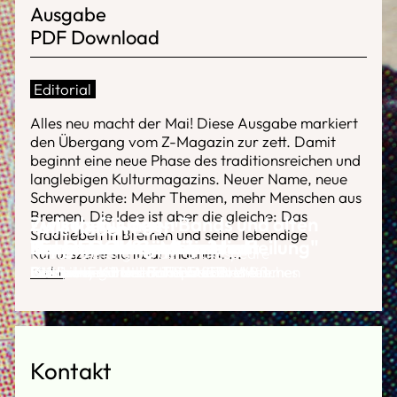
Ausgabe
PDF Download
Editorial
Alles neu macht der Mai! Diese Ausgabe markiert
den Übergang vom Z-Magazin zur zett. Damit
beginnt eine neue Phase des traditionsreichen und
langlebigen Kulturmagazins. Neuer Name, neue
Schwerpunkte: Mehr Themen, mehr Menschen aus
Bremen. Die Idee ist aber die gleiche: Das
Zu links für den
Zwischen jungen Bands und alten
"Alle haben Lust"
Stadtleben in Bremen und seine lebendige
Buchhandlungspreis?
Kochen und Gemeinschaft
Die geraubten Möbel
Here, you are celebrated
Die GEDOK
Teppichen
Er hat ein neues Aquarium
"Es war ein Stück innere Heilung"
Kulturszene sichtbar machen.
Neuaufstellung bei der Shakespeare
...
Mehr
Interview mit Historiker Volker Weiß
Das seitling
Mit dem Fahrrad auf Spurensuche
Ballroom-Kultur im Theater Bremen
Company
100 Jahre Künstlerinnenverband Bremen
Studiobesuch bei Paloma & The Matches
Die Bremer Band TURBO
Interview mit der Band ENGIN
Kontakt