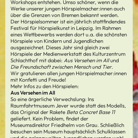
Workshops entstehen. Umso schöner, wenn die
Werke unserer jungen Hörspielmacher:innen auch
über die Grenzen von Bremen bekannt werden.
Der Hörspielsommer ist ein jährlich stattfindendes
Festival für Hörspielkunst in Leipzig. Im Rahmen
eines Wettbewerbs werden dort u.a. die schönsten
Hörspiele von Kindern und Jugendlichen
ausgezeichnet. Dieses Jahr sind gleich zwei
Hörspiele der Medienwerkstatt des Kulturzentrum
Schlachthof mit dabei:
Aus Versehen im All
und
Die Freundschaft zwischen Mensch und Tier
.
Wir gratulieren allen jungen Hörspielmacher:innen
mit Konfetti und Freude!
Mehr Infos zu den Hörspielen:
Aus Versehen im All
So eine ärgerliche Verwechslung: Ins
Raumfahrtmuseum Jever wurde statt des Modells,
das Original der Rakete
Beta Concret Base 11
geliefert. Kein Problem, findet der
Museumsdirektor Friedhelm von Grau. Schließlich
besuchen sein Museum hauptsächlich Schulklassen
und die gelangweilten Jugendlichen werden wohl