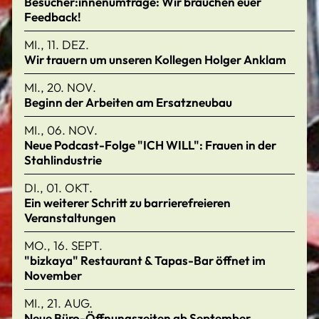
Besucher:innenumfrage: Wir brauchen euer
Feedback!
MI., 11. DEZ.
Wir trauern um unseren Kollegen Holger Anklam
MI., 20. NOV.
Beginn der Arbeiten am Ersatzneubau
MI., 06. NOV.
Neue Podcast-Folge "ICH WILL": Frauen in der
Stahlindustrie
DI., 01. OKT.
Ein weiterer Schritt zu barrierefreieren
Veranstaltungen
MO., 16. SEPT.
"bizkaya" Restaurant & Tapas-Bar öffnet im
November
MI., 21. AUG.
Neue Büro-Öffnungszeiten ab September